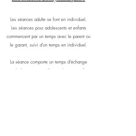
Les séances adulte se font en individuel.
Les séances pour adolescents et enfants
commencent par un temps avec le parent ou
le garant, suivi d'un temps en individuel.
La séance comporte un temps d'échange
verbal et un temps d'approche corporelle
(massages, mobilisations, mise en
mouvement, parole enracinée) adaptée au
besoin. La pratique peut se faire sur un futon
au sol ou sur une table de massage.
Les massages se font en contact direct avec
la peau ou bien à travers un vêtement
souple, selon votre préférence.